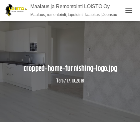
Maalaus ja Remontointi LOISTO Oy
Maalaus, remontointi, tapetointi, laatoitus | Joensuu
N
A
V
I
G
O
I
N
T
cropped-home-furnishing-logo.jpg
I
P
Tero
/
17.10.2018
Ä
Ä
L
L
E
/
P
O
I
S