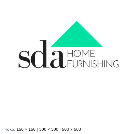
Koko:
150 × 150
|
300 × 300
|
500 × 500