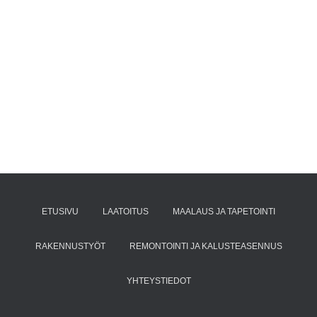
ETUSIVU
LAATOITUS
MAALAUS JA TAPETOINTI
RAKENNUSTYÖT
REMONTOINTI JA KALUSTEASENNUS
YHTEYSTIEDOT